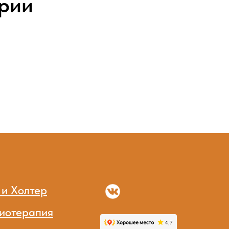
ории
 и Холтер
иотерапия