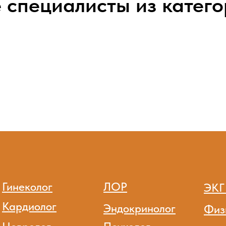
 специалисты из катег
Гинеколог
ЛОР
ЭКГ
Кардиолог
Эндокринолог
Физ