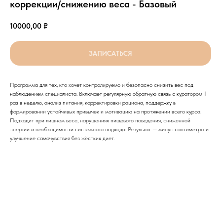
коррекции/снижению веса - Базовый
10000,00
₽
ЗАПИСАТЬСЯ
Программа для тех, кто хочет контролируемо и безопасно снизить вес под
наблюдением специалиста. Включает регулярную обратную связь с куратором 1
раз в неделю, анализ питания, корректировки рациона, поддержку в
формировании устойчивых привычек и мотивацию на протяжении всего курса.
Подходит при лишнем весе, нарушениях пищевого поведения, сниженной
энергии и необходимости системного подхода. Результат — минус сантиметры и
улучшение самочувствия без жёстких диет.